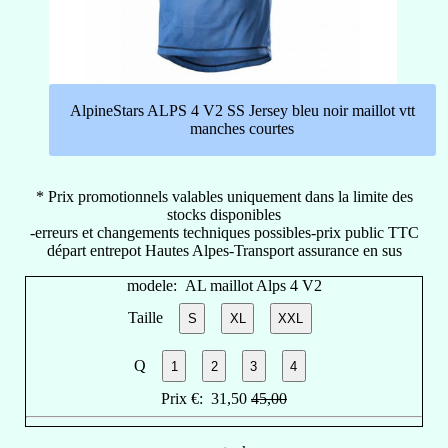
AlpineStars ALPS 4 V2 SS Jersey bleu noir maillot vtt
manches courtes
* Prix promotionnels valables uniquement dans la limite des
stocks disponibles
-erreurs et changements techniques possibles-prix public TTC
départ entrepot Hautes Alpes-Transport assurance en sus
modele:
AL maillot Alps 4 V2
Taille
S
XL
XXL
Q
1
2
3
4
Prix €:
31,50
45,00