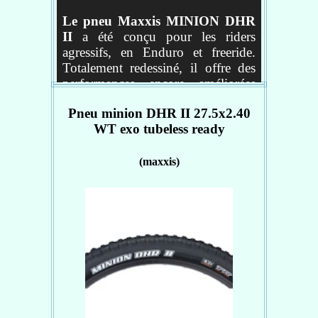
Le pneu Maxxis MINION DHR
II
a été conçu pour les riders
agressifs, en Enduro et freeride.
Totalement redessiné, il offre des
performances encore améliorées
que ce soit en accélération, en
Pneu minion DHR II 27.5x2.40
virage ou en freinage. Ainsi les
WT exo tubeless ready
larges pavés latéraux facilitent
l’amorce du virage, tandis que la
bande centrale rainurée plus dense
(maxxis)
garantit un très grand contrôle.
Plus d'informations
Carcasse de 60 TPI pour un
juste équilibre entre résistance
et légèreté
Une gomme dual compound
pour un meilleur rendement et