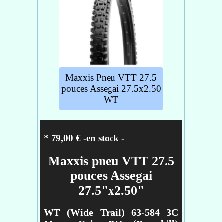
déchirures.
Caractéristiques :
utilisation : vtt
Section - 2.30
Carcasse - EXO
Taille de roues - 29
Maxxis Pneu VTT 27.5
pouces Assegai 27.5x2.50
WT
Réf :
TB96778000
* 79,00 € -en stock
-
Maxxis pneu VTT 27.5
pouces Assegai
27.5"x2.50"
WT (Wide Trail) 63-584 3C