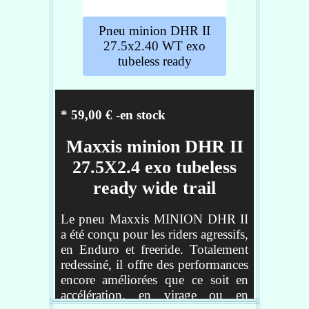
l'adhérence en virage
Tringle souple
Pneu minion DHR II
Protection EXO (flanc
27.5x2.40 WT exo
renforcé contre les déchirures)
tubeless ready
et montage Tubeless Ready
pour un gain de poids et la
possibilité de montage sans
chambre à air
* 59,00 € -en stock
Wide Trail (WT): Pneu
optimisé pour jantes de 30 et
Maxxis minion DHR II
35mm (largeur interne)
27.5X2.4 exo tubeless
ready wide trail
Fiche technique
Le pneu Maxxis MINION DHR II
Poids - 1040
a été conçu pour les riders agressifs,
Diamètre - 29
en Enduro et freeride. Totalement
Section - 2.40
redessiné, il offre des performances
Carcasse - EXO
encore améliorées que ce soit en
Taille de roues - 29
accélération, en virage ou en
Tringles - Souple