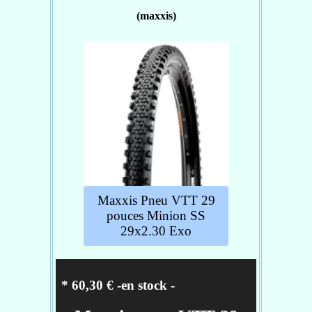
plus équipé du renfort Exo au
(maxxis)
niveau des flancs, luttant
efficacement contre l'abrasion et les
déchirures.
Caractéristiques :
utilisation : vtt
Section - 2.30
Carcasse - EXO
Taille de roues - 27.5
Réf :
TB91007000
Maxxis Pneu VTT 29
pouces Minion SS
29x2.30 Exo
* 60,30 € -en stock
-