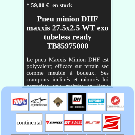
Réf :
TB00240700
* 59,00 € -en stock
Pneu minion DHF
maxxis 27.5x2.5 WT exo
tubeless ready
TB85975000
Le pneu Maxxis Minion DHF est
polyvalent; efficace sur terrain sec
comme meuble à boueux. Ses
crampons inclinés et rainurés lui
garantisse une maîtrise en ligne
droite et une trajectoire précise en
virage. Selon l'état du terrain, il est
possible de monter un pneu DHF à
l'avant et à l'arrière, ou bien à
l'avant seulement avec un pneu
continental
arrière DHR. . Il est équipé de
pavés inclinés (faible résistance au