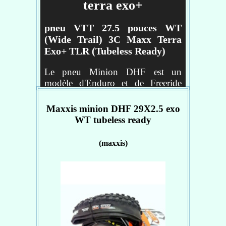
Grip
terra exo+
Wide Trail (WT): Pneu
optimisé pour jantes de 30 et
pneu VTT 27.5 pouces WT
35mm (largeur interne)
(Wide Trail) 3C Maxx Terra
Exo+ TLR (Tubeless Ready)
Caractéristiques :
Le pneu Minion DHF est un
utilisation : vtt
modèle d'Enduro et de Freeride
Section - 2.50
idéal pour les terrains meubles et
Carcasse - DH
boueux. Il est équipé de pavés
Maxxis minion DHF 29X2.5 exo
Gomme - 3C Maxx Grip
inclinés minimisant la résistance au
WT tubeless ready
Taille de roues - 29
roulement et de pavés rainurés
garantissant une excellente
Réf :
ETB00064500
(maxxis)
adhérence. Selon l'état du terrain,
ce pneu peut être installé à l'avant
ou à l'arrière.
Caractéristiques :
utilisation : vtt
Section - 2.50