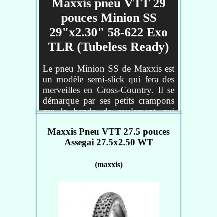
Maxxis pneu VTT 29
pouces Minion SS
29"x2.30" 58-622 Exo
TLR (Tubeless Ready)
Le pneu Minion SS de Maxxis est
un modèle semi-slick qui fera des
merveilles en Cross-Country. Il se
démarque par ses petits crampons
sur la bande de roulement qui
préservent au mieux le rendement.
Maxxis Pneu VTT 27.5 pouces
Ses pavés quant à eux sont plus
Assegai 27.5x2.50 WT
hauts sur les côtés afin d'optimiser
le grip. Dans cette version Tubeless
Ready pouvant être monté avec ou
(maxxis)
sans chambre à air, le Minion SS
est en plus équipé du renfort Exo
au niveau des flancs, luttant
efficacement contre l'abrasion et les