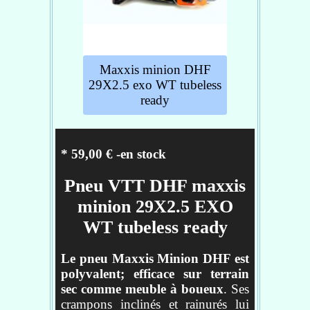
Carcasse - EXO
Gomme - 3C Maxx Terra
Taille de roues - 27.5
Maxxis minion DHF
Réf :
TB00112100
29X2.5 exo WT tubeless
ready
* 59,00 € -en stock
Pneu VTT DHF maxxis
minion 29X2.5 EXO
WT tubeless ready
Le pneu Maxxis Minion DHF est
polyvalent; efficace sur terrain
sec comme meuble à boueux
. Ses
crampons inclinés et rainurés lui