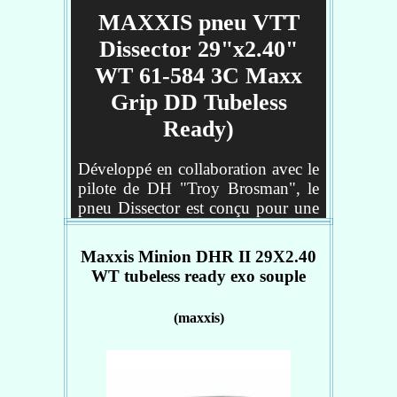
MAXXIS pneu VTT
Dissector 29"x2.40"
WT 61-584 3C Maxx
Grip DD Tubeless
Ready)
Développé en collaboration avec le
pilote de DH "Troy Brosman", le
pneu Dissector est conçu pour une
pratique descente sur terrain secs,
rapides et meubles. Le design des
Maxxis Minion DHR II 29X2.40
crampons a été pensé pour vous
WT tubeless ready exo souple
offrir un excellent grip sur terrain
dur au freinage. Ce pneu
(maxxis)
polyvalent peut être installé à
l'avant, à l'arrière ou en duo.
Lorsque ces pneus sont utilisés sur
un vélo de descente, la marque