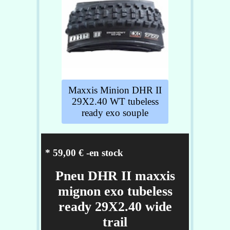
recommande le Dissector en tant
que pneu arrière associé à un pneu
avant avec gros crampon.
Caractéristiques :
utilisation : vtt
Section - 2.40
Maxxis Minion DHR II
Carcasse - Double Down
29X2.40 WT tubeless
Gomme - 3C Maxx Grip
ready exo souple
Taille de roues - 29
Réf :
TB00241400
* 59,00 € -en stock
Pneu DHR II maxxis
mignon exo tubeless
ready 29X2.40 wide
trail