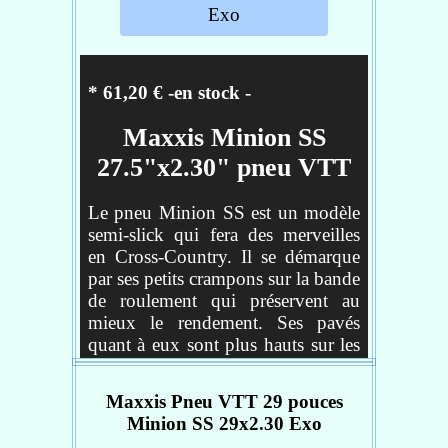
renforcé contre les déchirures)
Exo
et montage Tubeless Ready
pour un gain de poids et la
possibilité de montage sans
* 61,20 € -en stock
-
chambre à air
Wide Trail (WT): Pneu
Maxxis Minion SS
optimisé pour jantes de 30 et
35mm (largeur interne)
27.5"x2.30" pneu VTT
Fiche technique
Le pneu Minion SS est un modèle
semi-slick qui fera des merveilles
Poids - 1015
en Cross-Country. Il se démarque
Diamètre - 29
par ses petits crampons sur la bande
Section - 2.50
de roulement qui préservent au
Carcasse - EXO
mieux le rendement. Ses pavés
Taille de roues - 29
quant à eux sont plus hauts sur les
Tringles - Souple
côtés afin d'optimiser le grip. Dans
cette version Tubeless Ready
Maxxis Pneu VTT 29 pouces
Référence : TB96800000
pouvant être monté avec ou sans
Minion SS 29x2.30 Exo
chambre à air, le Minion SS est en