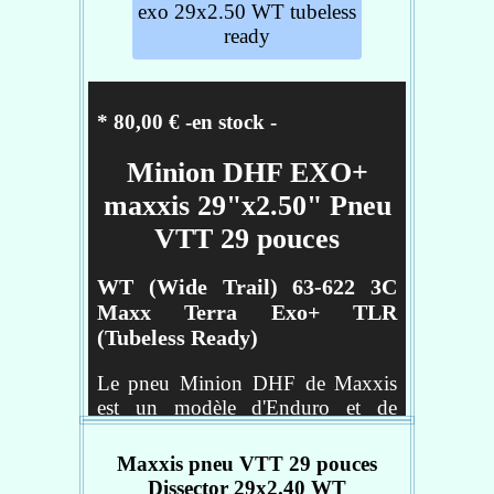
exo 29x2.50 WT tubeless
ready
Réf :
TB00112200
* 80,00 € -en stock
-
Minion DHF EXO+
maxxis 29"x2.50" Pneu
VTT 29 pouces
WT (Wide Trail) 63-622 3C
Maxx Terra Exo+ TLR
(Tubeless Ready)
Le pneu Minion DHF de Maxxis
est un modèle d'Enduro et de
Freeride idéal pour les terrains
meubles et boueux. Il est équipé de
Maxxis pneu VTT 29 pouces
pavés inclinés minimisant la
Dissector 29x2.40 WT