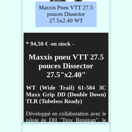
Gomme - 3C Maxx Grip
Maxxis Pneu VTT 27.5
Taille de roues - 27.5
pouces Dissector
27.5x2.40 WT
Réf :
TB00017200
* 94,50 € -en stock
-
Maxxis pneu VTT 27.5
pouces Dissector
27.5"x2.40"
WT (Wide Trail) 61-584 3C
Maxx Grip DD (Double Down)
TLR (Tubeless Ready)
Développé en collaboration avec le
pilote de DH "Troy Brosman", le
pneu Dissector est conçu pour une