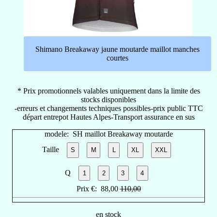
Shimano Breakaway jaune moutarde maillot manches
courtes
* Prix promotionnels valables uniquement dans la limite des
stocks disponibles
-erreurs et changements techniques possibles-prix public TTC
départ entrepot Hautes Alpes-Transport assurance en sus
modele:
SH maillot Breakaway moutarde
Taille
S
M
L
XL
XXL
Q
1
2
3
4
Prix €:
88,00
110,00
en stock