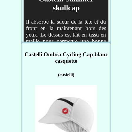
skullcap
Il absorbe la sueur de la tête et du
front en la maintenant hors des
yeux. Le dessus est fait en tissu en
maille pour permettre une bonne
ventilation. Il est idéal à porter sous
le casque et pour protéger la tête du
Castelli Ombra Cycling Cap blanc
soleil.
casquette
Caractéristiques :
(castelli)
Couleur : Blanc
Matière du Tissu : Polyester
Saison : Printemps/Été
Taille : Unique
Type : Bonnet
Matériau 100% polyester
élastique ;
Conçu pour être porté sous le