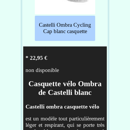
casque ;
Température d'utilisation : 14-
35°C ;
Poids (fabricant) : 25 g
Castelli Ombra Cycling
Cap blanc casquette
Réf : 4516043-001
* 22,95 €
non disponible
Casquette vélo Ombra
de Castelli blanc
Castelli ombra casquette vélo
est un modèle tout particulièrement
léger et respirant, qui se porte très