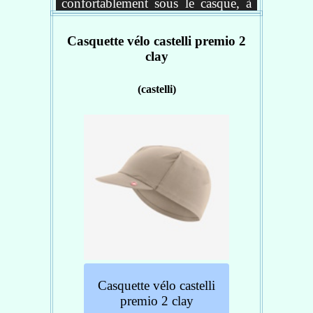
confortablement sous le casque, à
la belle saison.
Casquette vélo castelli premio 2
Elle utilise un tissu hautement
clay
respirant en maille qui permet de
garder la tête à bonne température
(castelli)
et d'évacuer efficacement la
transpiration. La visière offre une
protection utile contre le soleil
rasant.
Caractéristiques :
Couleur : blanc
Saison : Printemps/Été
Taille : Unique
Réf : 4521034-001
Casquette vélo castelli
premio 2 clay