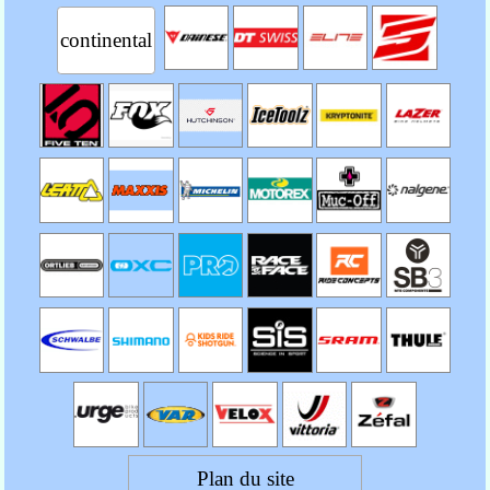
Premio
continental
Protection solaire optimale de
classe UPF 50+
Coupe traditionnelle typique
des casquettes de cyclisme
Visière renforcée
Bouton avec logo du
scorpion
poids : 31 g
Référence : 4523031-294
Plan du site