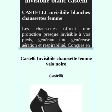
invisibile blanc castelli
CASTELLI invisibile blanches
chaussettes femme
Les chaussettes offrent une
protection presque invisible à vos
pieds, générant une généreuse
aération et respirabilité. Conçues en
Meryl Skinlife, une fibre
antibactérienne, et dotées d'une
Castelli Invisibile chaussette femme
bande élastique au milieu du pied,
velo noire
ces chaussettes pour femme
Invisibile de la marque CASTELLI
(castelli)
procurent une agréable sensation
d’aération et de légèreté tout en
assurant un excellent maintien.
Détails:
matière chaussettes : MERYL