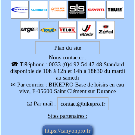
Caractéristiques :
Projet Fast Feet de Castelli —
pour les sorties à vélo par
temps chaud
Partie pied basée sur la
Plan du site
chaussette Castelli Rosso
Corsa Sock pour garantir
Nous contacter :
votre confort dans la
☎ Téléphone : 0033 (0)4 92 54 47 48 Standard
chaussure
disponible de 10h à 12h et 14h à 18h30 du mardi
Bande de maintien en
au samedi
polyuréthane dans le haut
✉ Par courrier : BIKEPRO Base de loisirs en eau
pour maintenir la chaussette
vive, F-05600 Saint Clément sur Durance
en place
Partie jambe réalisée en
📧 Par mail :
contact@bikepro.fr
Lycra® rainuré spécialement
conçu pour réduire la
Sites partenaires :
résistance à l’air
https://canyonpro.fr
Réf : 4525030