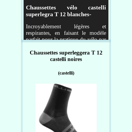
Chaussettes vélo castelli
superlegra T 12 blanches-
Incroyablement légères et
respirantes, en faisant le modèle
parfait pour la pratique du vélo par
temps chaud.
Chaussettes superleggera T 12
Conçues en fils Meryl® Skinlife
castelli noires
assurant une excellente évacuation
de l'humidité et une régulation de
(castelli)
la température, elles disposent aussi
d'une cheville en mesh diaphane
qui se fera oublier.
Caractéristiques :
Couleur : blanc
Hauteur de la Chaussette : 12
cm