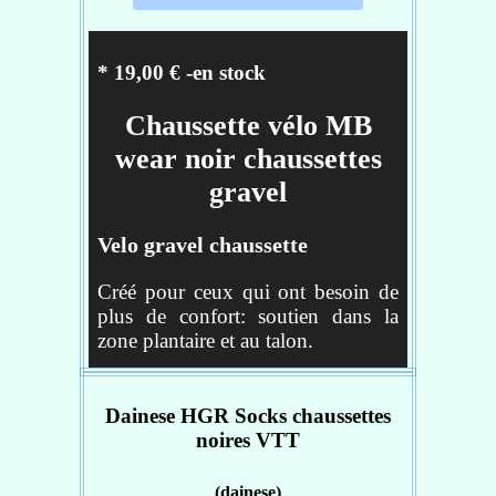
Tailles :
S/M : 36/39
* 19,00 € -en stock
L/XL : 40/43
XXL : 44/47
Chaussette vélo MB
wear noir chaussettes
Réf : 4521030-010
gravel
Velo gravel chaussette
Créé pour ceux qui ont besoin de
plus de confort: soutien dans la
zone plantaire et au talon.
Idéal pour tout le monde et en
particulier pour ceux qui pratiquent
Dainese HGR Socks chaussettes
le gravel offroad sur de longues
noires VTT
distances. La structure du pied est
composée d'une texture avec des
(dainese)