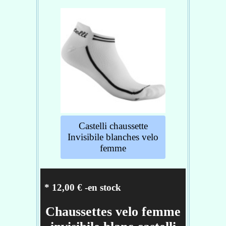
Fils Q Skin avec ions argent
antimicrobiens pour réduire
les odeurs
poids : 41 g
Tailles :
S/M : 35/38
L/XL : 39/41
Caractéristiques : 4521063-486
Castelli chaussette
Invisibile blanches velo
femme
* 12,00 € -en stock
Chaussettes velo femme