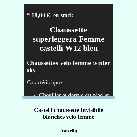
* 18,00 € -en stock
Chaussette
superleggera Femme
castelli W12 bleu
Chaussettes vélo femme winter
sky
Caractéristiques :
Chevilles et dessus du pied en
mesh très léger pour un
confort optimal
Castelli chaussette Invisibile
Construction à 200 aiguilles
blanches velo femme
pour plus d'extensibilité
Bande de soutien au milieu
(castelli)
du pied