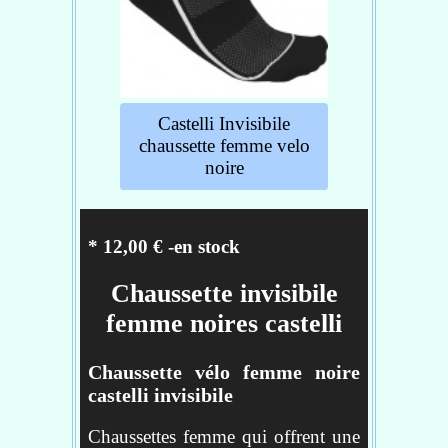
SKINLIFE
inserts en mesh au cou-de-
pied
tige basse
métatarse ayant une bande de
Castelli Invisibile
compression pour soutenir au
chaussette femme velo
mieux la voûte plantaire
noire
couleur : blanc
Traitement antibactérien à
base de ions d'argent
Languette arrière permettant
* 12,00 € -en stock
de les enfiler facilement et
protégeant contre tout
Chaussette invisibile
frottement
femme noires castelli
matière: 85% polyamide,
15% élasthanne
Chaussette vélo femme noire
castelli invisibile
Réf : 4516062-001
Chaussettes femme qui offrent une