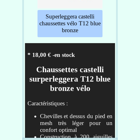
Protection en néoprène
coupe-vent pour vos orteils
Semelle robuste en
Superleggera castelli
caoutchouc avec des
chaussettes vélo T12 blue
ouvertures pour les cales
bronze
Tissu rouge sur l'intérieur
Peut être porté seul ou comme
épaisseur entre votre
* 18,00 € -en stock
chaussure et votre couvre-
chaussure
Chaussettes castelli
Attention: les couleurs de ce
produit peuvent déteindre
surperleggera T12 blue
lorsqu'il est mouillé. Evitez un
bronze vélo
contact prolongé avec des
surfaces aux couleurs claires
Caractéristiques :
poids : 91 g
Température : 10°c-18°C
Chevilles et dessus du pied en
mesh très léger pour un
Réf : 45118093
confort optimal
Construction à 200 aiguilles