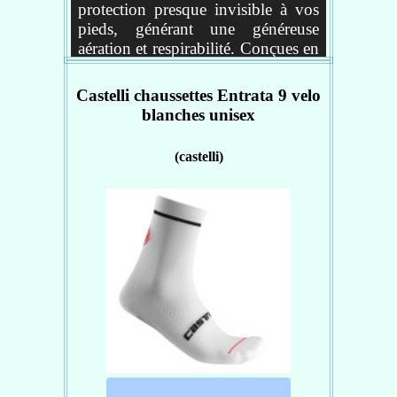
protection presque invisible à vos
pieds, générant une généreuse
aération et respirabilité. Conçues en
Meryl Skinlife, une fibre
antibactérienne, et dotées d'une
Castelli chaussettes Entrata 9 velo
bande élastique au milieu du pied,
blanches unisex
ces chaussettes pour femme
Invisibile de la marque Castelli
(castelli)
procurent une agréable sensation
d’aération et de légèreté tout en
assurant un excellent maintien.
Caractéristiques :
matière chaussettes : MERYL
SKINLIFE
inserts en mesh au cou-de-
pied
tige basse
métatarse ayant une bande de
compression pour soutenir au