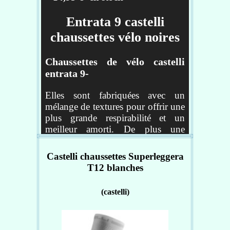
Entrata 9 castelli
chaussettes vélo noires
Chaussettes de vélo castelli
entrata 9-
Elles sont fabriquées avec un
mélange de textures pour offrir une
plus grande respirabilité et un
meilleur amorti. De plus une
bande de maintien à mi-pied assure
une grande stabilité.
Castelli chaussettes Superleggera
T12 blanches
Caractéristiques :
(castelli)
Bande de support au milieu
du pied
Tige de 9 cm
Couleur: noir