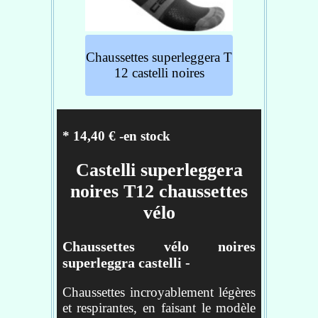
Cheville en mesh diaphane
ultra-léger
Fils antibactériens Meryl®
Skinlife
Chaussettes superleggera T
Bande de maintien à mi-pied
12 castelli noires
Tailles :
S/M : 35/38
* 14,40 € -en stock
L/XL : 39/41
Castelli superleggera
noires T12 chaussettes
Réf : 4521030-001
vélo
Chaussettes vélo noires
superleggra castelli -
Chaussettes incroyablement légères
et respirantes, en faisant le modèle